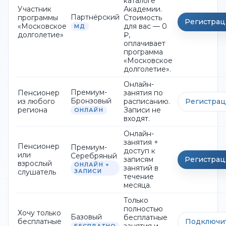
каталоге
Участник
Академии.
Партнёрский
программы
Стоимость
Регистра
«Московское
для вас — 0
МД
долголетие»
₽,
оплачивает
программа
«Московское
долголетие».
Онлайн-
Премиум-
Пенсионер
занятия по
Бронзовый
из любого
расписанию.
Регистрац
региона
Записи не
ОНЛАЙН
входят.
Онлайн-
занятия +
Пенсионер
Премиум-
доступ к
или
Серебряный
записям
Регистрац
взрослый
ОНЛАЙН +
занятий в
слушатель
ЗАПИСИ
течение
месяца.
Только
полностью
Хочу только
Базовый
бесплатные
бесплатные
Подключи