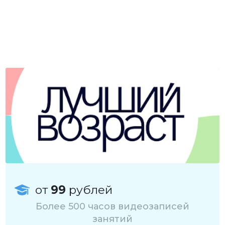
от
99
рублей
Более 500 часов видеозаписей
занятий