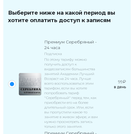
Выберите ниже на какой период вы
хотите оплатить доступ к записям
Премиум Серебряный -
24 часа
Подписка
По этому тарифу можно
получить доступ к
видеозаписям большинства
занятий Академии Лучший
Возраст на 24 часа. Лучше
99
₽
всего воспользоваться этим
в
день
тарифом, если вы хотите
попробовать тариф
"Серебряный" перед тем, как
приобрести его на более
длительный срок. Или, если
вы пропустили какое-то
занятие в живом эфире, и вам
нужно просмотреть запись
только этого занятия.
Премиум Серебряный -