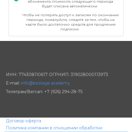
абонемента стоимость следующего периода
будет списана автоматически.
Чтобы не потерять доступ к записям по окончании
периода, пожалуйста, следите за тем, чтобы на
карте было достаточно средств для продления
подписки.
ИНН: 774308110617 ОГРНИП: 319028000113973
E-mail:
info@bestage.academy
Телеграм/Ватсап: +7 (926) 294-28-75
Договор-оферта
Политика компании в отношении обработки