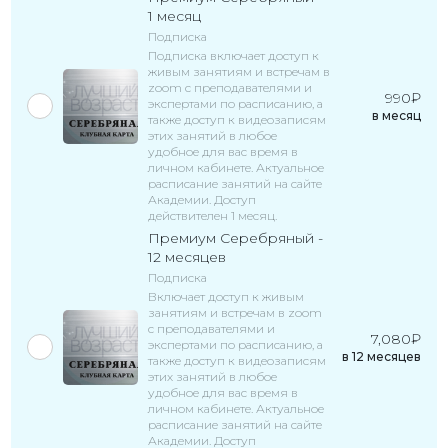
1 месяц
Подписка
Подписка включает доступ к
живым занятиям и встречам в
zoom с преподавателями и
990
₽
экспертами по расписанию, а
в
месяц
также доступ к видеозаписям
этих занятий в любое
удобное для вас время в
личном кабинете. Актуальное
расписание занятий на сайте
Академии. Доступ
действителен 1 месяц.
Премиум Серебряный -
12 месяцев
Подписка
Включает доступ к живым
занятиям и встречам в zoom
с преподавателями и
7,080
₽
экспертами по расписанию, а
в
12
месяцев
также доступ к видеозаписям
этих занятий в любое
удобное для вас время в
личном кабинете. Актуальное
расписание занятий на сайте
Академии. Доступ