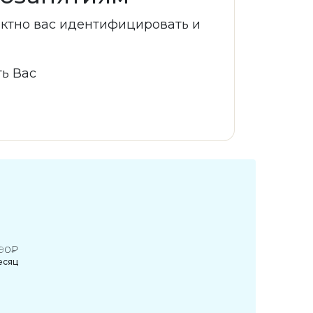
ектно вас идентифицировать и
ь Вас
490
₽
есяц