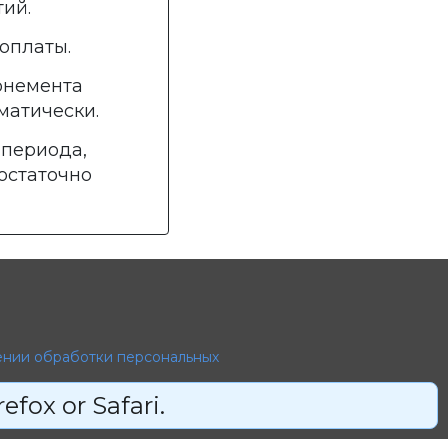
тий.
оплаты.
онемента
матически.
 периода,
достаточно
ении обработки персональных
efox or Safari.