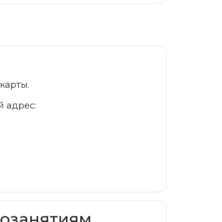
карты.
 адрес:
еозанятиям