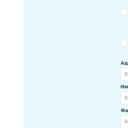
Ад
Им
Фа