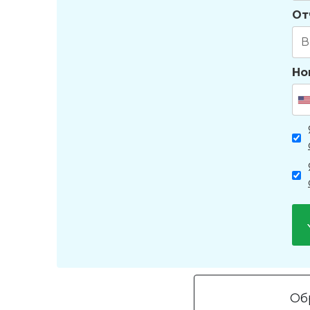
От
Но
Об