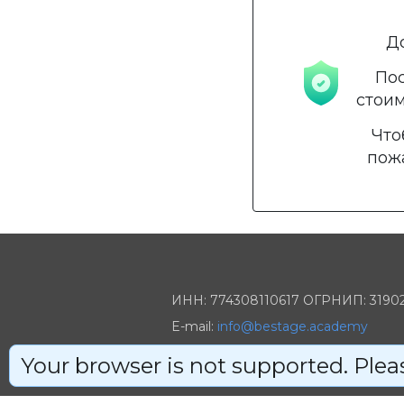
До
Пос
стоим
Что
пожа
ИНН: 774308110617 ОГРНИП: 3190
E-mail:
info@bestage.academy
Телеграм/Ватсап: +7 (926) 294-28-7
Your browser is not supported. Pleas