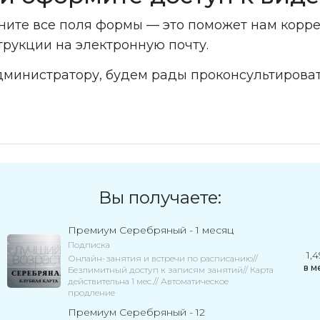
ните все поля формы — это поможет нам корр
трукции на электронную почту.
министратору, будем рады проконсультироват
Вы получаете:
Премиум Серебряный - 1 месяц
Подписка
1,
Онлайн-занятия и встречи по расписанию//
в
м
Безлимитный доступ к записям занятий// Карта
действительна 1 мес.// Автоматическое
продление
Премиум Серебряный - 12