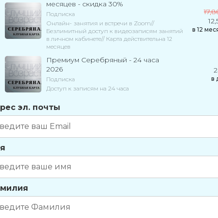
месяцев - скидка 30%
17,
Подписка
12,
Онлайн- занятия и встречи в Zoom//
в
12
мес
Безлимитный доступ к видеозаписям занятий
в личном кабинете// Карта действительна 12
месяцев
Премиум Серебряный - 24 часа
2026
2
в
Подписка
Доступ к записям на 24 часа
рес эл. почты
я
милия